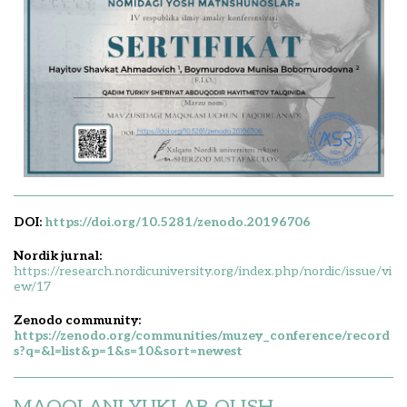
DOI:
https://doi.org/10.5281/zenodo.20196706
Nordik jurnal:
https://research.nordicuniversity.org/index.php/nordic/issue/vi
ew/17
Zenodo community:
https://zenodo.org/communities/muzey_conference/record
s?q=&l=list&p=1&s=10&sort=newest
MAQOLANI YUKLAB OLISH