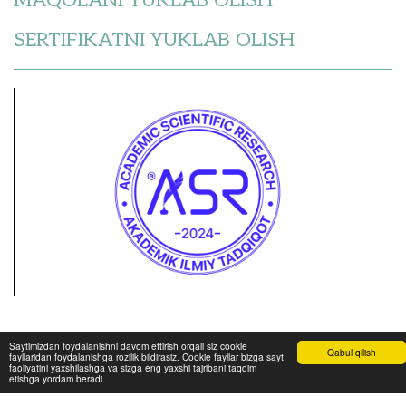
SERTIFIKATNI YUKLAB OLISH
Saytimizdan foydalanishni davom ettirish orqali siz cookie
Qabul qilish
fayllaridan foydalanishga rozilik bildirasiz. Cookie fayllar bizga sayt
faoliyatini yaxshilashga va sizga eng yaxshi tajribani taqdim
etishga yordam beradi.