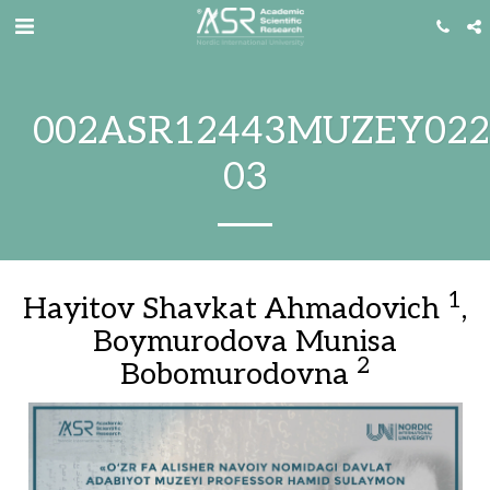
002ASR12443MUZEY022
03
1
Hayitov Shavkat Ahmadovich
,
Boymurodova Munisa
2
Bobomurodovna