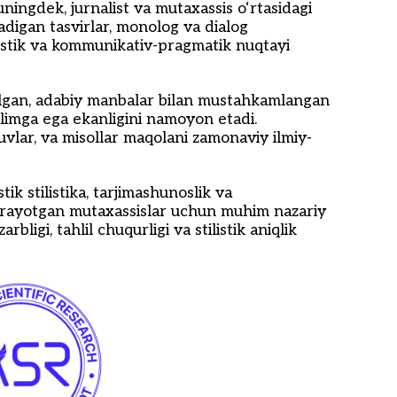
uningdek, jurnalist va mutaxassis o‘rtasidagi
ladigan tasvirlar, monolog va dialog
ilistik va kommunikativ-pragmatik nuqtayi
uzilgan, adabiy manbalar bilan mustahkamlangan
limga ega ekanligini namoyon etadi.
vlar, va misollar maqolani zamonaviy ilmiy-
ik stilistika, tarjimashunoslik va
borayotgan mutaxassislar uchun muhim nazariy
ligi, tahlil chuqurligi va stilistik aniqlik