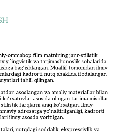
SH
iy-ommabop film matnining janr-stilistik
viy lingvistik va tarjimashunoslik sohalarida
nishga bag‘ishlangan. Muallif tomonidan ilmiy-
lmlardagi kadrorti nutq shaklida ifodalangan
yatlari tahlil qilingan.
jihatdan asoslangan va amaliy materiallar bilan
 ko‘rsatuvlar asosida olingan tarjima misollari
 stilistik farqlarni aniq ko‘rsatgan. Ilmiy-
mmaviy adresatga yo‘naltirilganligi, kadrorti
ari ilmiy asosda yoritilgan.
talari, nutqdagi soddalik, ekspressivlik va