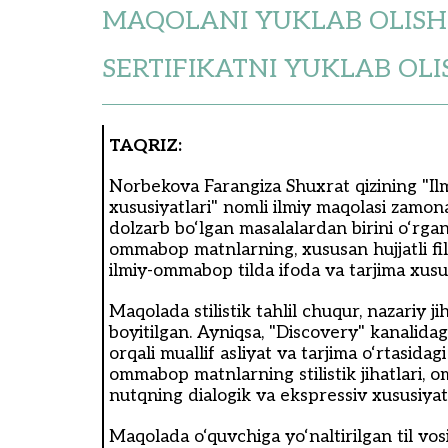
MAQOLANI YUKLAB OLISH
SERTIFIKATNI YUKLAB OLI
TAQRIZ:
Norbekova Farangiza Shuxrat qizining "Ilm
xususiyatlari" nomli ilmiy maqolasi zamona
dolzarb bo‘lgan masalalardan birini o‘rga
ommabop matnlarning, xususan hujjatli fi
ilmiy-ommabop tilda ifoda va tarjima xususi
Maqolada stilistik tahlil chuqur, nazariy 
boyitilgan. Ayniqsa, "Discovery" kanalidagi
orqali muallif asliyat va tarjima o‘rtasidagi
ommabop matnlarning stilistik jihatlari, o
nutqning dialogik va ekspressiv xususiyatl
Maqolada o‘quvchiga yo‘naltirilgan til vosi