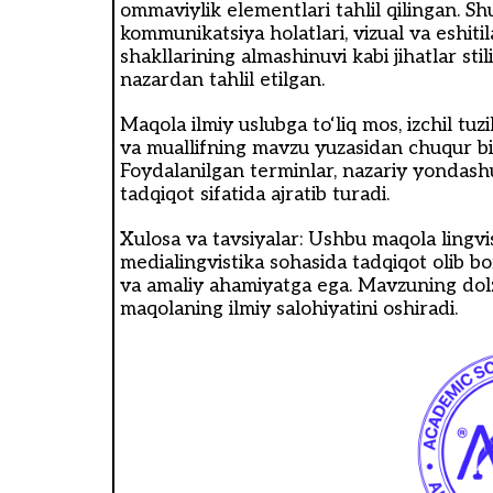
ommaviylik elementlari tahlil qilingan. Sh
kommunikatsiya holatlari, vizual va eshiti
shakllarining almashinuvi kabi jihatlar st
nazardan tahlil etilgan.
Maqola ilmiy uslubga to‘liq mos, izchil t
va muallifning mavzu yuzasidan chuqur bi
Foydalanilgan terminlar, nazariy yondashu
tadqiqot sifatida ajratib turadi.
Xulosa va tavsiyalar: Ushbu maqola lingvist
medialingvistika sohasida tadqiqot olib 
va amaliy ahamiyatga ega. Mavzuning dolzarb
maqolaning ilmiy salohiyatini oshiradi.