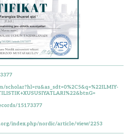
73377
com/scholar?hl=ru&as_sdt=0%2C5&q=%22ILMIY-
LISTIK+XUSUSIYATLARI%22&btnG=
records/15173377
y.org/index.php/nordic/article/view/2253