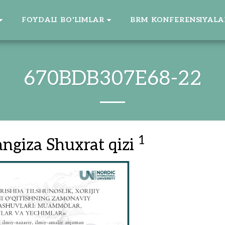
FOYDALI BO'LIMLAR
BRM KONFERENSIYALA
670BDB307E68-22
1
ngiza Shuxrat qizi