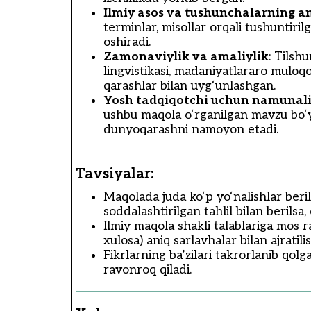
Ilmiy asos va tushunchalarning an
terminlar, misollar orqali tushuntiril
oshiradi.
Zamonaviylik va amaliylik
: Tilsh
lingvistikasi, madaniyatlararo muloqo
qarashlar bilan uyg‘unlashgan.
Yosh tadqiqotchi uchun namunali
ushbu maqola o‘rganilgan mavzu bo‘yi
dunyoqarashni namoyon etadi.
Tavsiyalar:
Maqolada juda ko‘p yo‘nalishlar beril
soddalashtirilgan tahlil bilan berils
Ilmiy maqola shakli talablariga mos ra
xulosa) aniq sarlavhalar bilan ajratilis
Fikrlarning ba’zilari takrorlanib qol
ravonroq qiladi.