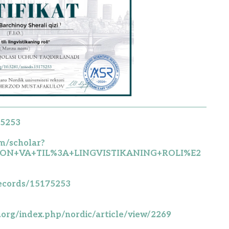
75253
om/scholar?
SON+VA+TIL%3A+LINGVISTIKANING+ROLI%E2
records/15175253
y.org/index.php/nordic/article/view/2269