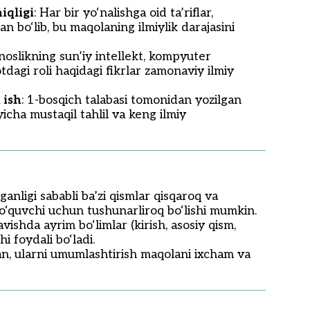
iqligi
: Har bir yo‘nalishga oid ta’riflar,
gan bo‘lib, bu maqolaning ilmiylik darajasini
unoslikning sun’iy intellekt, kompyuter
tdagi roli haqidagi fikrlar zamonaviy ilmiy
 ish
: 1-bosqich talabasi tomonidan yozilgan
cha mustaqil tahlil va keng ilmiy
ganligi sababli ba’zi qismlar qisqaroq va
a, o‘quvchi uchun tushunarliroq bo‘lishi mumkin.
vishda ayrim bo‘limlar (kirish, asosiy qism,
hi foydali bo‘ladi.
gan, ularni umumlashtirish maqolani ixcham va