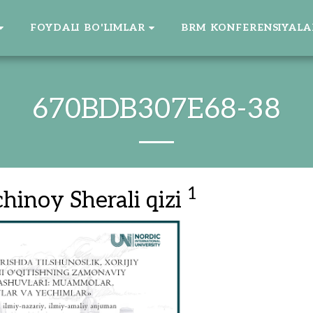
FOYDALI BO'LIMLAR
BRM KONFERENSIYALA
670BDB307E68-38
1
inoy Sherali qizi