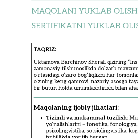
MAQOLANI YUKLAB OLISH
SERTIFIKATNI YUKLAB OLI
TAQRIZ:
Uktamova Barchinoy Sherali qizining “Inson
zamonaviy tilshunoslikda dolzarb mavzuni y
o‘rtasidagi o‘zaro bog‘liqlikni har tomonl
o‘zining keng qamrovi, nazariy asosga tayan
bir butun holda umumlashtirishi bilan aham
Maqolaning ijobiy jihatlari:
Tizimli va mukammal tuzilish
: Mu
yo‘nalishlarini – fonetika, fonologiya
psixolingvistika, sotsiolingvistika, 
izchillikda yoritib bergan.