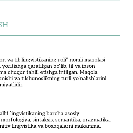
SH
 va til: lingvistikaning roli” nomli maqolasi
oritishga qaratilgan bo‘lib, til va inson
ama chuqur tahlil etishga intilgan. Maqola
ishi va tilshunoslikning turli yo‘nalishlarini
iyatlidir.
allif lingvistikaning barcha asosiy
, morfologiya, sintaksis, semantika, pragmatika,
kognitiv lingvistika va boshqalarni mukammal