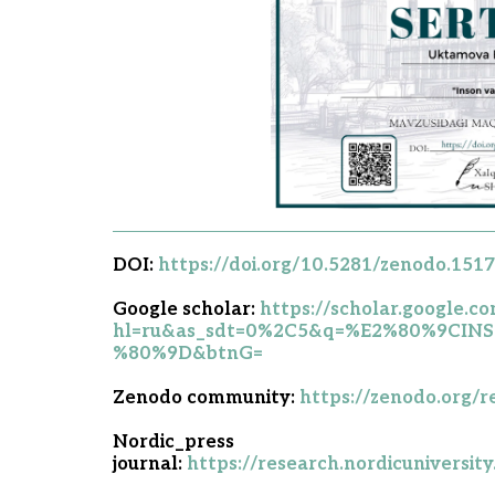
DOI:
https://doi.org/10.5281/zenodo.151
Google scholar:
h
ttps://scholar.google.c
hl=ru&as_sdt=0%2C5&q=%E2%80%9CIN
%80%9D&btnG=
Zenodo community:
https://zenodo.org/
Nordic_press
journal:
https://research.nordicuniversit