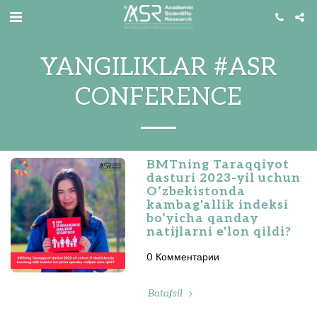
YANGILIKLAR #ASR
CONFERENCE
BMTning Taraqqiyot
dasturi 2023-yil uchun
O‘zbekistonda
kambag'allik indeksi
bo‘yicha qanday
natijlarni e'lon qildi?
0 Комментарии
Batafsil