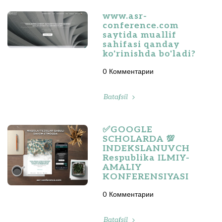
www.asr-
conference.com
saytida muallif
sahifasi qanday
ko'rinishda bo'ladi?
0 Комментарии
Batafsil
✅GOOGLE
SCHOLARDA 💯
INDEKSLANUVCH
Respublika ILMIY-
AMALIY
KONFERENSIYASI
0 Комментарии
Batafsil